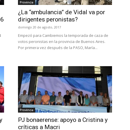
Provincia
¿La “ambulancia” de Vidal va por
16
dirigentes peronistas?
domingo 20 de agosto, 2017
4
Empezó para Cambiemos la temporada de caza de
votos peronistas en la provincia de Buenos Aires.
Por primera vez después de la PASO, María...
Provincia
y
PJ bonaerense: apoyo a Cristina y
críticas a Macri