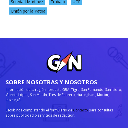
Soledad Martínez
Trabajo
UCR
Unión por la Patria
SOBRE NOSOTRAS Y NOSOTROS
Información de la región noroeste GBA: Tigre, San Fernando, San Isidro,
Vicente López, San Martín, Tres de Febrero, Hurlingham, Morón,
Ituzaingó.
Escribinos completando el formulario de
Contacto
para consultas
sobre publicidad o servicios de redacción.