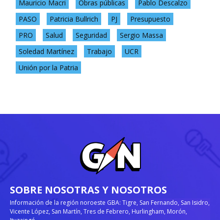
Mauricio Macri
Obras públicas
Pablo Descalzo
PASO
Patricia Bullrich
PJ
Presupuesto
PRO
Salud
Seguridad
Sergio Massa
Soledad Martínez
Trabajo
UCR
Unión por la Patria
SOBRE NOSOTRAS Y NOSOTROS
Información de la región noroeste GBA: Tigre, San Fernando, San Isidro,
Vicente López, San Martín, Tres de Febrero, Hurlingham, Morón,