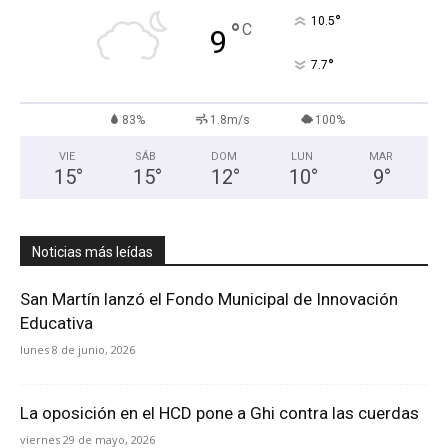
°
10.5
°
C
9
°
7.7
83%
1.8m/s
100%
VIE
SÁB
DOM
LUN
MAR
15
°
15
°
12
°
10
°
9
°
Noticias más leídas
San Martín lanzó el Fondo Municipal de Innovación
Educativa
lunes 8 de junio, 2026
La oposición en el HCD pone a Ghi contra las cuerdas
viernes 29 de mayo, 2026