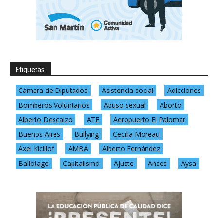
Etiquetas
Cámara de Diputados
Asistencia social
Adicciones
Bomberos Voluntarios
Abuso sexual
Aborto
Alberto Descalzo
ATE
Aeropuerto El Palomar
Buenos Aires
Bullying
Cecilia Moreau
Axel Kicillof
AMBA
Alberto Fernández
Ballotage
Capitalismo
Ajuste
Anses
Aysa