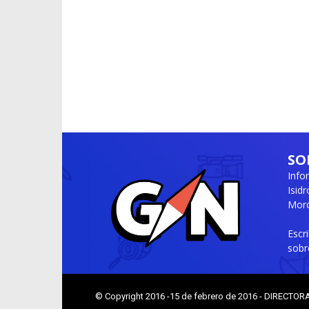
SO
Info
Isid
Moró
Escr
sobr
© Copyright 2016 -15 de febrero de 2016 - DIRECTOR