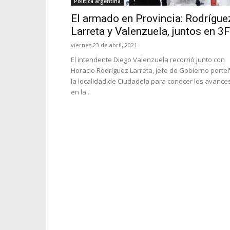
Política argentina
El armado en Provincia: Rodrígue
Larreta y Valenzuela, juntos en 3F
viernes 23 de abril, 2021
El intendente Diego Valenzuela recorrió junto con
Horacio Rodríguez Larreta, jefe de Gobierno porte
la localidad de Ciudadela para conocer los avance
en la...