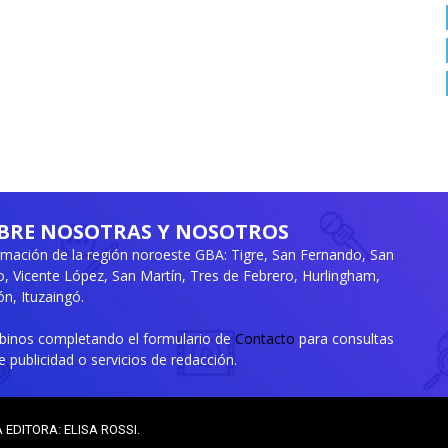
BRE NOSOTRAS Y NOSOTROS
rmación de la región noroeste GBA: Tigre, San Fernando, San
ro, Vicente López, San Martín, Tres de Febrero, Hurlingham,
n, Ituzaingó.
ibinos completando el formulario de
Contacto
para consultas
e publicidad o servicios de redacción.
A EDITORA: ELISA ROSSI.