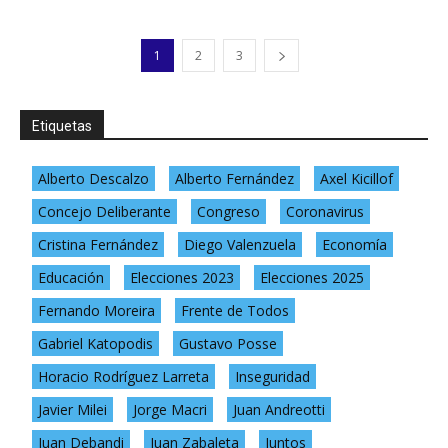
1
2
3
Etiquetas
Alberto Descalzo
Alberto Fernández
Axel Kicillof
Concejo Deliberante
Congreso
Coronavirus
Cristina Fernández
Diego Valenzuela
Economía
Educación
Elecciones 2023
Elecciones 2025
Fernando Moreira
Frente de Todos
Gabriel Katopodis
Gustavo Posse
Horacio Rodríguez Larreta
Inseguridad
Javier Milei
Jorge Macri
Juan Andreotti
Juan Debandi
Juan Zabaleta
Juntos