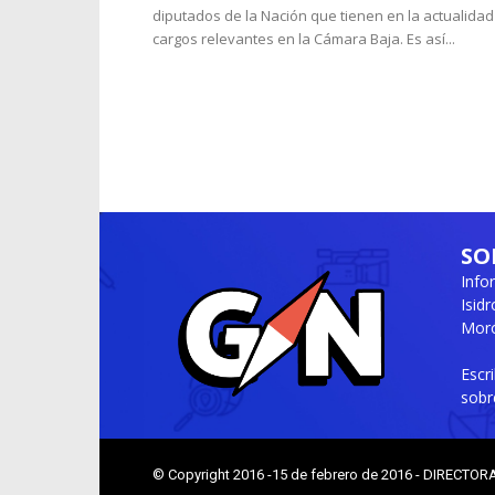
diputados de la Nación que tienen en la actualidad
cargos relevantes en la Cámara Baja. Es así...
SO
Info
Isid
Moró
Escr
sobr
© Copyright 2016 -15 de febrero de 2016 - DIRECTOR