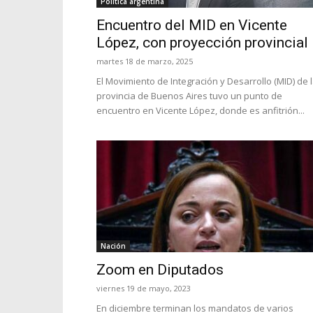
Política argentina
Encuentro del MID en Vicente
López, con proyección provincial
martes 18 de marzo, 2025
El Movimiento de Integración y Desarrollo (MID) de 
provincia de Buenos Aires tuvo un punto de
encuentro en Vicente López, donde es anfitrión...
Nación
Zoom en Diputados
viernes 19 de mayo, 2023
En diciembre terminan los mandatos de varios