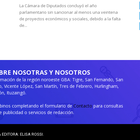
La Cámara de Diputados concluyó el año
parlamentario sin sancionar al menos una veintena
de proyectos económicos y sociales, debido a la falta
de...
BRE NOSOTRAS Y NOSOTROS
rmación de la región noroeste GBA: Tigre, San Fernando, San
ro, Vicente López, San Martín, Tres de Febrero, Hurlingham,
n, Ituzaingó.
ibinos completando el formulario de
Contacto
para consultas
e publicidad o servicios de redacción.
A EDITORA: ELISA ROSSI.