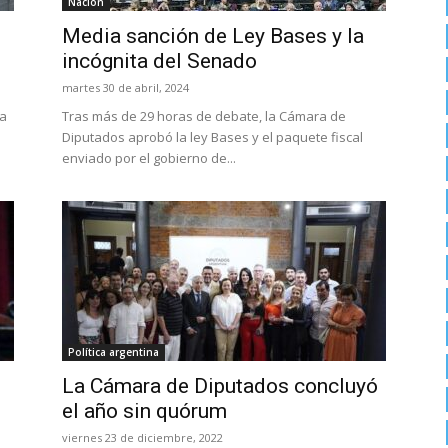
Nación
Media sanción de Ley Bases y la
incógnita del Senado
martes 30 de abril, 2024
la
Tras más de 29 horas de debate, la Cámara de
Diputados aprobó la ley Bases y el paquete fiscal
enviado por el gobierno de...
Política argentina
La Cámara de Diputados concluyó
el año sin quórum
viernes 23 de diciembre, 2022