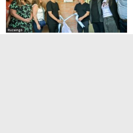
Ituzaingó
Pablo Descalzo encabezó acto junto con
Nora Cortiñas
jueves 30 de noviembre, 2023
El jefe de Gabinete e intendente electo, Pablo Descalzo, encabezó
el acto de imposición de nombre de la Escuela de Educación
Secundaria N°8, la...