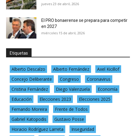
jueves 23 de abril, 2026
El PRO bonaerense se prepara para competir
en 2027
miércoles 15 de abril, 2026
Etiquetas
Alberto Descalzo
Alberto Fernández
Axel Kicillof
Concejo Deliberante
Congreso
Coronavirus
Cristina Fernández
Diego Valenzuela
Economía
Educación
Elecciones 2023
Elecciones 2025
Fernando Moreira
Frente de Todos
Gabriel Katopodis
Gustavo Posse
Horacio Rodríguez Larreta
Inseguridad