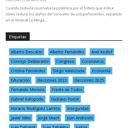
Cuando todavía resonaba la polémica por el folleto que indica
cómo reducir los daños del consumo de estupefacientes, repartido
en el festival La Minga,...
Etiquetas
Alberto Descalzo
Alberto Fernández
Axel Kicillof
Concejo Deliberante
Congreso
Coronavirus
Cristina Fernández
Diego Valenzuela
Economía
Educación
Elecciones 2023
Elecciones 2025
Fernando Moreira
Frente de Todos
Gabriel Katopodis
Gustavo Posse
Horacio Rodríguez Larreta
Inseguridad
Javier Milei
Jorge Macri
Juan Andreotti
Juan Debandi
Juan Zabaleta
Juntos