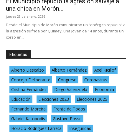
El Municipio repudió la agresión salvaje a
una chica en Morón...
jueves 29 de enero, 2026
Desde el Municipio de Morón comunicaron un “enérgico repudio” a
la agresión sufrida por Quimey, una joven de 14 años, durante un
corso en...
Etiquetas
Alberto Descalzo
Alberto Fernández
Axel Kicillof
Concejo Deliberante
Congreso
Coronavirus
Cristina Fernández
Diego Valenzuela
Economía
Educación
Elecciones 2023
Elecciones 2025
Fernando Moreira
Frente de Todos
Gabriel Katopodis
Gustavo Posse
Horacio Rodríguez Larreta
Inseguridad