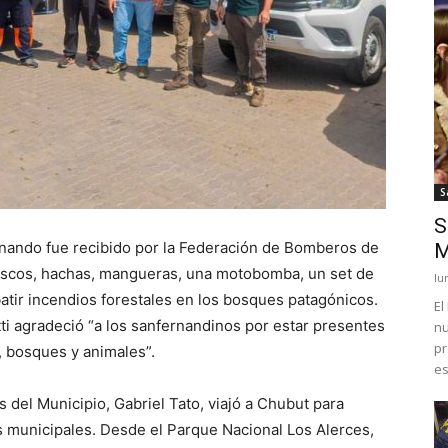
S
S
ernando fue recibido por la Federación de Bomberos de
M
ascos, hachas, mangueras, una motobomba, un set de
lu
tir incendios forestales en los bosques patagónicos.
El
ti agradeció “a los sanfernandinos por estar presentes
nu
pr
, bosques y animales”.
es
s del Municipio, Gabriel Tato, viajó a Chubut para
s municipales. Desde el Parque Nacional Los Alerces,