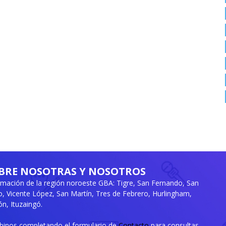
BRE NOSOTRAS Y NOSOTROS
rmación de la región noroeste GBA: Tigre, San Fernando, San
ro, Vicente López, San Martín, Tres de Febrero, Hurlingham,
n, Ituzaingó.
ibinos completando el formulario de
Contacto
para consultas