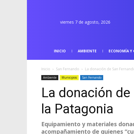
viernes 7 de agosto, 2026
INICIO
AMBIENTE
ECONOMÍA Y 
Inicio
San Fernando
La donación de San Fernando
Ambiente
Municipios
San Fernando
La donación de
la Patagonia
Equipamiento y materiales donad
acompañamiento de quienes “cuid