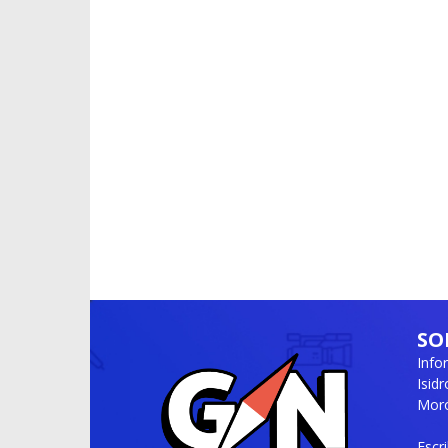
SO
Info
Isid
Moró
Escr