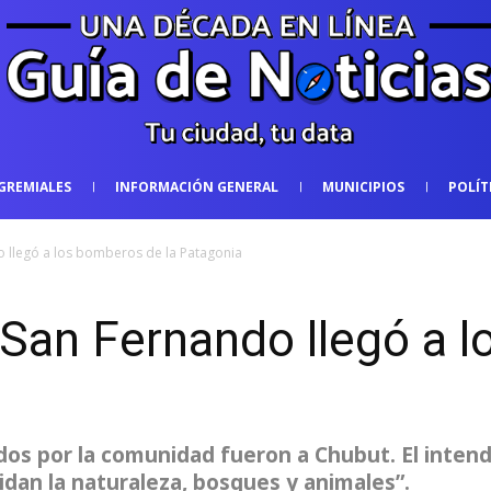
GREMIALES
INFORMACIÓN GENERAL
MUNICIPIOS
POLÍT
 llegó a los bomberos de la Patagonia
 San Fernando llegó a 
os por la comunidad fueron a Chubut. El inten
an la naturaleza, bosques y animales”.