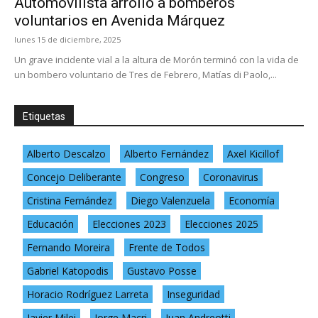
Automovilista arrolló a bomberos
voluntarios en Avenida Márquez
lunes 15 de diciembre, 2025
Un grave incidente vial a la altura de Morón terminó con la vida de
un bombero voluntario de Tres de Febrero, Matías di Paolo,...
Etiquetas
Alberto Descalzo
Alberto Fernández
Axel Kicillof
Concejo Deliberante
Congreso
Coronavirus
Cristina Fernández
Diego Valenzuela
Economía
Educación
Elecciones 2023
Elecciones 2025
Fernando Moreira
Frente de Todos
Gabriel Katopodis
Gustavo Posse
Horacio Rodríguez Larreta
Inseguridad
Javier Milei
Jorge Macri
Juan Andreotti