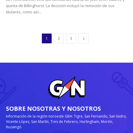
quinta de Billinghurst. La decisión incluyó la remoción de sus
titulares, como así...
1
2
3
SOBRE NOSOTRAS Y NOSOTROS
Información de la región noroeste GBA: Tigre, San Fernando, San Isidro,
Vicente López, San Martín, Tres de Febrero, Hurlingham, Morón,
Ituzaingó.