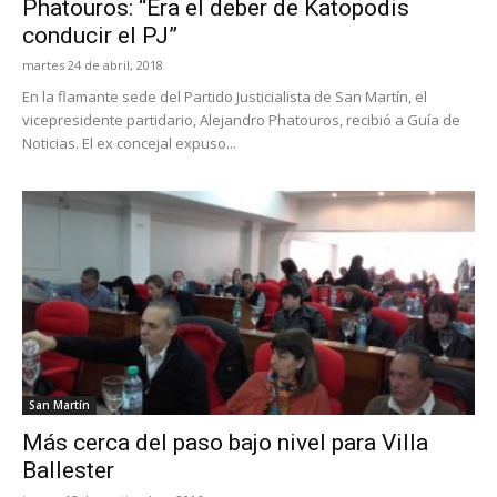
Phatouros: “Era el deber de Katopodis
conducir el PJ”
martes 24 de abril, 2018
En la flamante sede del Partido Justicialista de San Martín, el
vicepresidente partidario, Alejandro Phatouros, recibió a Guía de
Noticias. El ex concejal expuso...
San Martín
Más cerca del paso bajo nivel para Villa
Ballester