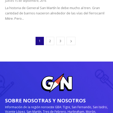
jueves 15 de septiembre, 2016
La historia de General San Martín le debe mucho al tren. Gran
cantidad de barrios nacieron alrededor de las vías del ferrocarril
Mitre. Pero...
1
2
3
SOBRE NOSOTRAS Y NOSOTROS
Información de la región noroeste GBA: Tigre, San Fernando, San Isidro,
Vicente López, San Martín, Tres de Febrero, Hurlingham, Morón,