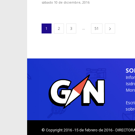
sábado 10 de diciembre, 2016
...
1
2
3
51
SO
Info
Isid
Moró
Escr
sobr
© Copyright 2016 -15 de febrero de 2016 - DIRECTOR