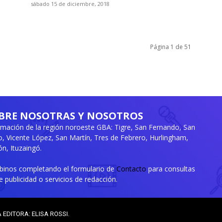
sábado 15 de diciembre, 2018
Página 1 de 51
BRE NOSOTRAS Y NOSOTROS
rmación de la región noroeste GBA: Tigre, San Fernando, San
ro, Vicente López, San Martín, Tres de Febrero, Hurlingham,
n, Ituzaingó.
ibinos completando el formulario de
Contacto
para consultas
e publicidad o servicios de redacción.
A EDITORA: ELISA ROSSI.