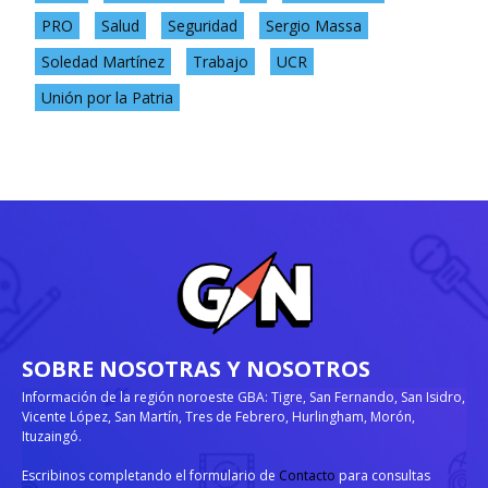
PRO
Salud
Seguridad
Sergio Massa
Soledad Martínez
Trabajo
UCR
Unión por la Patria
SOBRE NOSOTRAS Y NOSOTROS
Información de la región noroeste GBA: Tigre, San Fernando, San Isidro,
Vicente López, San Martín, Tres de Febrero, Hurlingham, Morón,
Ituzaingó.
Escribinos completando el formulario de
Contacto
para consultas