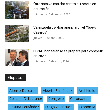
Otra masiva marcha contra el recorte en
educación
miércoles 13 de mayo, 2026
Valenzuela y Aybar anunciaron el “Nuevo
Caseros”
jueves 23 de abril, 2026
El PRO bonaerense se prepara para competir
en 2027
miércoles 15 de abril, 2026
Etiquetas
Alberto Descalzo
Alberto Fernández
Axel Kicillof
Concejo Deliberante
Congreso
Coronavirus
Cristina Fernández
Diego Valenzuela
Economía