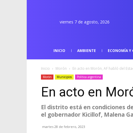
viernes 7 de agosto, 2026
INICIO
AMBIENTE
ECONOMÍA Y 
Inicio
Morón
En acto en Morón, AF habló del Est
Morón
Municipios
Política argentina
En acto en Moró
El distrito está en condiciones d
el gobernador Kicillof, Malena Ga
martes 28 de febrero, 2023