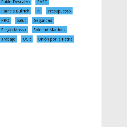
Pablo Descalzo
PASO
Patricia Bullrich
PJ
Presupuesto
PRO
Salud
Seguridad
Sergio Massa
Soledad Martínez
Trabajo
UCR
Unión por la Patria