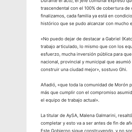
Durante el acto, el jefe comunal expresó q
trascendental con el 100% de cobertura de c
finalizamos, cada familia ya está en condici
histórico que se pudo alcanzar con mucho e
«No puedo dejar de destacar a Gabriel (Kat
trabajo articulado, lo mismo que con los e
esfuerzo, mucha inversión pública para que 
nacional, provincial y municipal que asumió 
construir una ciudad mejor», sostuvo Ghi.
Añadió, «que toda la comunidad de Morón pu
más que cumplir con el compromiso asumido
el equipo de trabajo actual».
La titular de AySA, Malena Galmarini, resal
completar y esto va a ser antes de fin de añ
Este Gobierno sigue construyendo, y no so