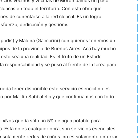
ue «los vecinos y vecinas de Morón damos un paso
loacas en todo el territorio. Con esta obra que
ones de conectarse a la red cloacal. Es un logro
sfuerzo, dedicación y gestión».
opodis) y Malena (Galmarini) con quienes tenemos un
quipos de la provincia de Buenos Aires. Acá hay mucho
esto sea una realidad. Es el fruto de un Estado
la responsabilidad y se puso al frente de la tarea para
eda tener disponible este servicio esencial no es
 por Martín Sabbatella y que continuamos con todo
tó: «Nos queda sólo un 5% de agua potable para
o. Esta no es cualquier obra, son servicios esenciales.
n solamente redes de caños, no es solamente enterrar