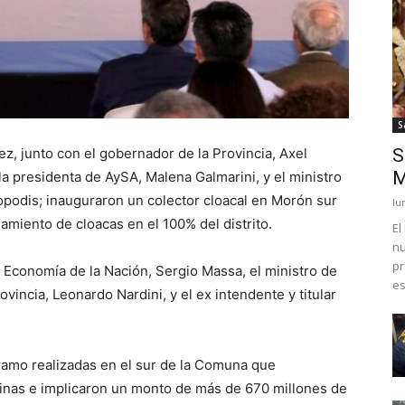
S
ez, junto con el gobernador de la Provincia, Axel
S
M
 la presidenta de AySA, Malena Galmarini, y el ministro
opodis; inauguraron un colector cloacal en Morón sur
lu
miento de cloacas en el 100% del distrito.
El
nu
pr
e Economía de la Nación, Sergio Massa, el ministro de
es
ovincia, Leonardo Nardini, y el ex intendente y titular
 tramo realizadas en el sur de la Comuna que
cinas e implicaron un monto de más de 670 millones de