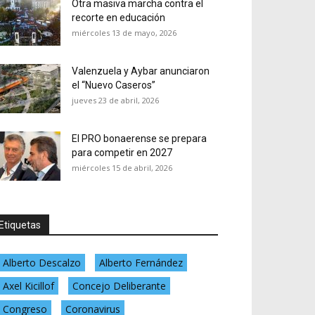
Otra masiva marcha contra el
recorte en educación
miércoles 13 de mayo, 2026
Valenzuela y Aybar anunciaron
el “Nuevo Caseros”
jueves 23 de abril, 2026
El PRO bonaerense se prepara
para competir en 2027
miércoles 15 de abril, 2026
Etiquetas
Alberto Descalzo
Alberto Fernández
Axel Kicillof
Concejo Deliberante
Congreso
Coronavirus