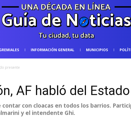
GREMIALES
INFORMACIÓN GENERAL
MUNICIPIOS
POLÍT
ado presente
n, AF habló del Estado
e contar con cloacas en todos los barrios. Partic
lmarini y el intendente Ghi.