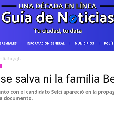
GREMIALES
INFORMACIÓN GENERAL
MUNICIPIOS
POLÍT
milia Bergoglio
a
e salva ni la familia B
unto con el candidato Selci apareció en la prop
ta documento.