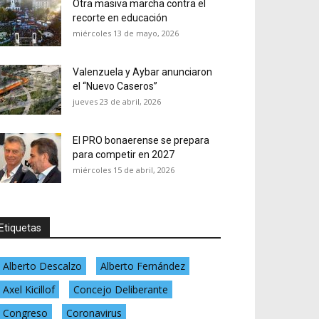
Otra masiva marcha contra el
recorte en educación
miércoles 13 de mayo, 2026
Valenzuela y Aybar anunciaron
el “Nuevo Caseros”
jueves 23 de abril, 2026
El PRO bonaerense se prepara
para competir en 2027
miércoles 15 de abril, 2026
Etiquetas
Alberto Descalzo
Alberto Fernández
Axel Kicillof
Concejo Deliberante
Congreso
Coronavirus