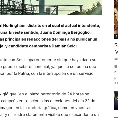
Hurlingham, distrito en el cual el actual intendente,
ibuna. En este sentido, Juana Dominga Bergoglio,
S
las principales redacciones del país a no publicar un
S
ejal y candidato camporista Damián Selci.
M
lu
junto con Selci, aparentemente sin que haya dado su
e puede recibir el concejal, ya que se sospecha que
El
nu
n por la Patria, con la interrupción de un servicio
pr
es
igió que “en el plazo perentorio de 24 horas se
 campaña en relación a las elecciones del día 22 de
 imagen en la cartelería gráfica, como en vuestras
ular y mi rostro claramente visible que causándome un