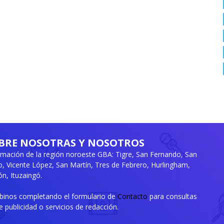
BRE NOSOTRAS Y NOSOTROS
rmación de la región noroeste GBA: Tigre, San Fernando, San
ro, Vicente López, San Martín, Tres de Febrero, Hurlingham,
n, Ituzaingó.
ibinos completando el formulario de
Contacto
para consultas
e publicidad o servicios de redacción.