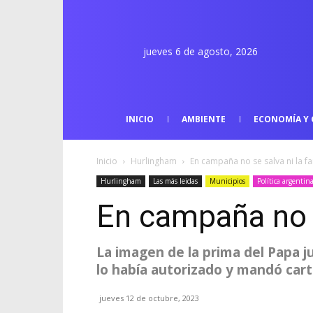
jueves 6 de agosto, 2026
INICIO
AMBIENTE
ECONOMÍA Y 
Inicio
Hurlingham
En campaña no se salva ni la fa
Hurlingham
Las más leidas
Municipios
Política argentin
En campaña no s
La imagen de la prima del Papa j
lo había autorizado y mandó car
jueves 12 de octubre, 2023