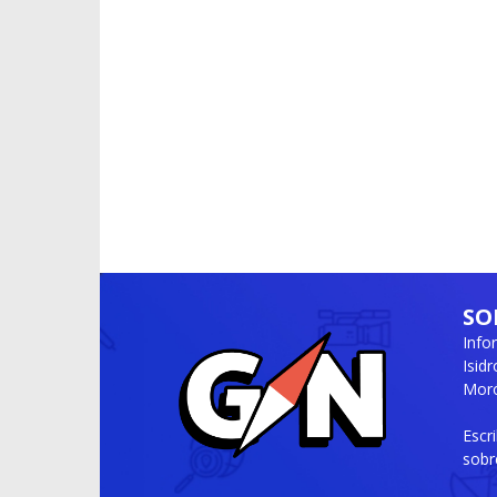
SO
Info
Isid
Moró
Escr
sobr