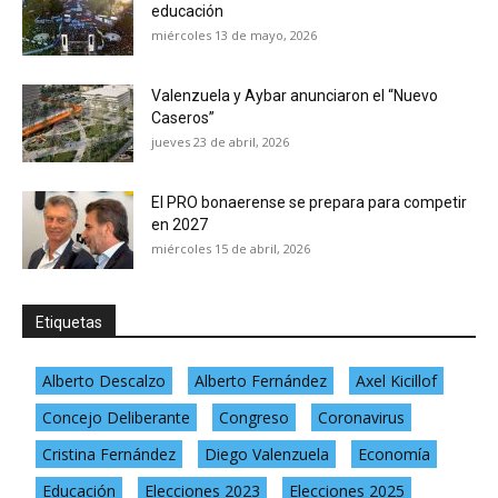
educación
miércoles 13 de mayo, 2026
Valenzuela y Aybar anunciaron el “Nuevo
Caseros”
jueves 23 de abril, 2026
El PRO bonaerense se prepara para competir
en 2027
miércoles 15 de abril, 2026
Etiquetas
Alberto Descalzo
Alberto Fernández
Axel Kicillof
Concejo Deliberante
Congreso
Coronavirus
Cristina Fernández
Diego Valenzuela
Economía
Educación
Elecciones 2023
Elecciones 2025