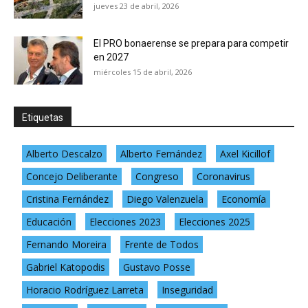
jueves 23 de abril, 2026
El PRO bonaerense se prepara para competir
en 2027
miércoles 15 de abril, 2026
Etiquetas
Alberto Descalzo
Alberto Fernández
Axel Kicillof
Concejo Deliberante
Congreso
Coronavirus
Cristina Fernández
Diego Valenzuela
Economía
Educación
Elecciones 2023
Elecciones 2025
Fernando Moreira
Frente de Todos
Gabriel Katopodis
Gustavo Posse
Horacio Rodríguez Larreta
Inseguridad