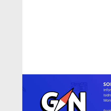
SO
Info
Isid
Moró
Escr