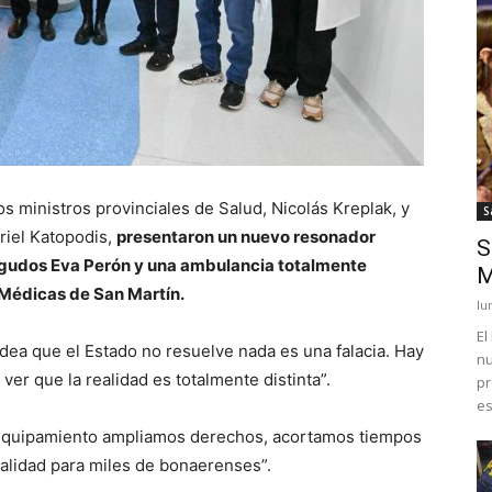
s ministros provinciales de Salud, Nicolás Kreplak, y
S
briel Katopodis,
presentaron un nuevo resonador
S
 Agudos Eva Perón y una ambulancia totalmente
M
 Médicas de San Martín.
lu
El
idea que el Estado no resuelve nada es una falacia. Hay
nu
 ver que la realidad es totalmente distinta”.
pr
es
 equipamiento ampliamos derechos, acortamos tiempos
alidad para miles de bonaerenses”.