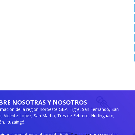
BRE NOSOTRAS Y NOSOTROS
rmación de la región noroeste GBA: Tigre, San Fernando, San
ro, Vicente López, San Martín, Tres de Febrero, Hurlingham,
n, Ituzaingó.
ibinos completando el formulario de
Contacto
para consultas