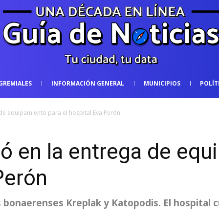
GREMIALES
INFORMACIÓN GENERAL
MUNICIPIOS
POLÍT
 de equipamiento para el hospital Eva Perón
pó en la entrega de equ
 Perón
s bonaerenses Kreplak y Katopodis. El hospital