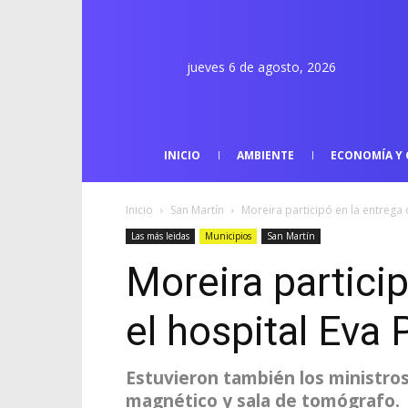
jueves 6 de agosto, 2026
INICIO
AMBIENTE
ECONOMÍA Y 
Inicio
San Martín
Moreira participó en la entrega
Las más leidas
Municipios
San Martín
Moreira partici
el hospital Eva
Estuvieron también los ministro
magnético y sala de tomógrafo.