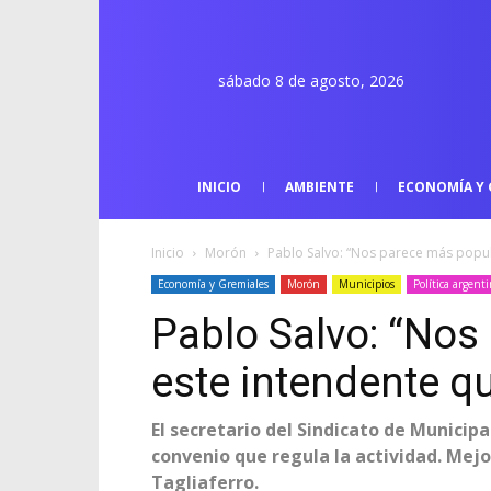
sábado 8 de agosto, 2026
INICIO
AMBIENTE
ECONOMÍA Y 
Inicio
Morón
Pablo Salvo: “Nos parece más popula
Economía y Gremiales
Morón
Municipios
Política argent
Pablo Salvo: “Nos
este intendente qu
El secretario del Sindicato de Municipa
convenio que regula la actividad. Mejo
Tagliaferro.