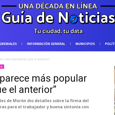
GREMIALES
INFORMACIÓN GENERAL
MUNICIPIOS
POLÍT
r este intendente que el anterior”
ina
 parece más popular
e el anterior”
les de Morón dio detalles sobre la firma del
ras para el trabajador y buena sintonía con