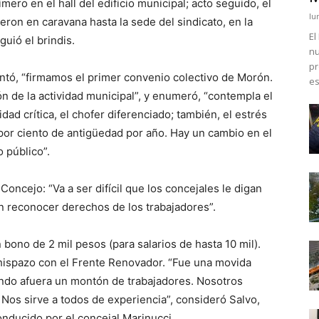
mero en el hall del edificio municipal; acto seguido, el
lu
eron en caravana hasta la sede del sindicato, en la
El
guió el brindis.
nu
pr
ntó, “firmamos el primer convenio colectivo de Morón.
es
n de la actividad municipal”, y enumeró, “contempla el
idad crítica, el chofer diferenciado; también, el estrés
4 por ciento de antigüedad por año. Hay un cambio en el
 público”.
oncejo: “Va a ser difícil que los concejales le digan
on reconocer derechos de los trabajadores”.
bono de 2 mil pesos (para salarios de hasta 10 mil).
hispazo con el Frente Renovador. “Fue una movida
ando afuera un montón de trabajadores. Nosotros
Nos sirve a todos de experiencia”, consideró Salvo,
nducido por el concejal Marinucci.