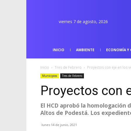
viernes 7 de agosto, 2026
INICIO
AMBIENTE
ECONOMÍA Y 
Inicio
Tres de Febrero
Proyectos con eje en los v
Municipios
Tres de Febrero
Proyectos con e
El HCD aprobó la homologación de
Altos de Podestá. Los expedient
lunes 14 de junio, 2021