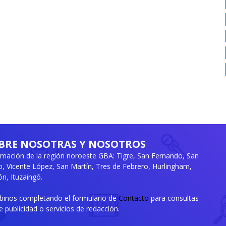
BRE NOSOTRAS Y NOSOTROS
rmación de la región noroeste GBA: Tigre, San Fernando, San
ro, Vicente López, San Martín, Tres de Febrero, Hurlingham,
n, Ituzaingó.
ibinos completando el formulario de
Contacto
para consultas
e publicidad o servicios de redacción.