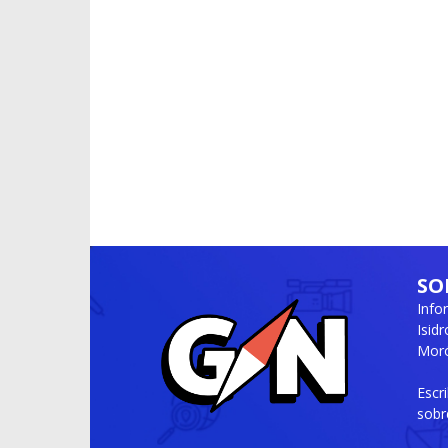
SO
Info
Isid
Moró
Escr
sobr