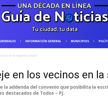
GREMIALES
INFORMACIÓN GENERAL
MUNICIPIOS
POLÍT
ecinos en la séptima sesión
je en los vecinos en la
 la addenda del convenio que posibilita la escri
es destacados de Todos – PJ.