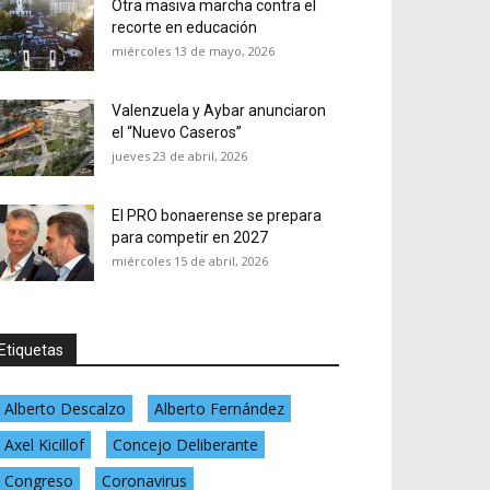
Otra masiva marcha contra el
recorte en educación
miércoles 13 de mayo, 2026
Valenzuela y Aybar anunciaron
el “Nuevo Caseros”
jueves 23 de abril, 2026
El PRO bonaerense se prepara
para competir en 2027
miércoles 15 de abril, 2026
Etiquetas
Alberto Descalzo
Alberto Fernández
Axel Kicillof
Concejo Deliberante
Congreso
Coronavirus