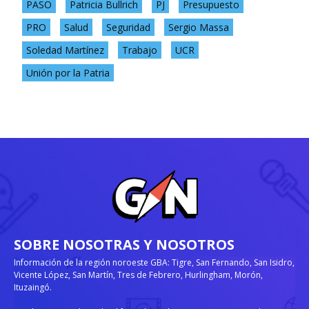
PASO
Patricia Bullrich
PJ
Presupuesto
PRO
Salud
Seguridad
Sergio Massa
Soledad Martínez
Trabajo
UCR
Unión por la Patria
SOBRE NOSOTRAS Y NOSOTROS
Información de la región noroeste GBA: Tigre, San Fernando, San Isidro,
Vicente López, San Martín, Tres de Febrero, Hurlingham, Morón,
Ituzaingó.