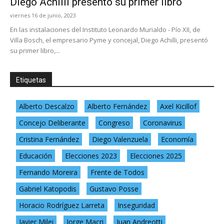
Diego Achilli presentó su primer libro
viernes 16 de junio, 2023
En las instalaciones del Instituto Leonardo Murialdo - Pío XII, de
Villa Bosch, el empresario Pyme y concejal, Diego Achilli, presentó
su primer libro,...
Etiquetas
Alberto Descalzo
Alberto Fernández
Axel Kicillof
Concejo Deliberante
Congreso
Coronavirus
Cristina Fernández
Diego Valenzuela
Economía
Educación
Elecciones 2023
Elecciones 2025
Fernando Moreira
Frente de Todos
Gabriel Katopodis
Gustavo Posse
Horacio Rodríguez Larreta
Inseguridad
Javier Milei
Jorge Macri
Juan Andreotti