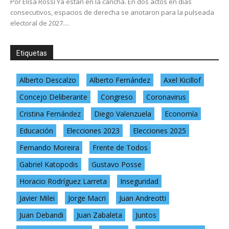
Por Elisa Rossi Ya están en la cancha. En dos actos en días
consecutivos, espacios de derecha se anotaron para la pulseada
electoral de 2027....
Etiquetas
Alberto Descalzo
Alberto Fernández
Axel Kicillof
Concejo Deliberante
Congreso
Coronavirus
Cristina Fernández
Diego Valenzuela
Economía
Educación
Elecciones 2023
Elecciones 2025
Fernando Moreira
Frente de Todos
Gabriel Katopodis
Gustavo Posse
Horacio Rodríguez Larreta
Inseguridad
Javier Milei
Jorge Macri
Juan Andreotti
Juan Debandi
Juan Zabaleta
Juntos