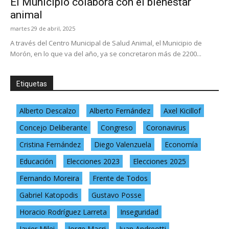
El Municipio colabora con el bienestar
animal
martes 29 de abril, 2025
A través del Centro Municipal de Salud Animal, el Municipio de
Morón, en lo que va del año, ya se concretaron más de 2200...
Etiquetas
Alberto Descalzo
Alberto Fernández
Axel Kicillof
Concejo Deliberante
Congreso
Coronavirus
Cristina Fernández
Diego Valenzuela
Economía
Educación
Elecciones 2023
Elecciones 2025
Fernando Moreira
Frente de Todos
Gabriel Katopodis
Gustavo Posse
Horacio Rodríguez Larreta
Inseguridad
Javier Milei
Jorge Macri
Juan Andreotti