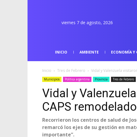
viernes 7 de agosto, 2026
INICIO
AMBIENTE
ECONOMÍA Y 
Inicio
Tres de Febrero
Vidal y Valenzuela visita
Municipios
Política argentina
Provincia
Tres de Febrero
Vidal y Valenzuela
CAPS remodelado
Recorrieron los centros de salud de J
remarcó los ejes de su gestión en mate
importante”.