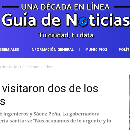
GREMIALES
INFORMACIÓN GENERAL
MUNICIPIOS
POLÍT
ron dos de los CAPS remodelados
 visitaron dos de los
s
osé Ingenieros y Sáenz Peña. La gobernadora
ria sanitaria: “Nos ocupamos de lo urgente y lo