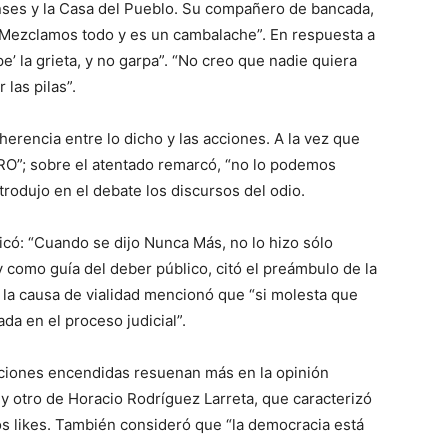
Anses y la Casa del Pueblo. Su compañero de bancada,
. Mezclamos todo y es un cambalache”. En respuesta a
e’ la grieta, y no garpa”. “No creo que nadie quiera
las pilas”.
erencia entre lo dicho y las acciones. A la vez que
 PRO”; sobre el atentado remarcó, “no lo podemos
trodujo en el debate los discursos del odio.
icó: “Cuando se dijo Nunca Más, no lo hizo sólo
y como guía del deber público, citó el preámbulo de la
 la causa de vialidad mencionó que “si molesta que
da en el proceso judicial”.
aciones encendidas resuenan más en la opinión
h y otro de Horacio Rodríguez Larreta, que caracterizó
os likes. También consideró que “la democracia está