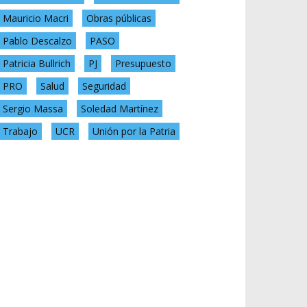
Mauricio Macri
Obras públicas
Pablo Descalzo
PASO
Patricia Bullrich
PJ
Presupuesto
PRO
Salud
Seguridad
Sergio Massa
Soledad Martínez
Trabajo
UCR
Unión por la Patria