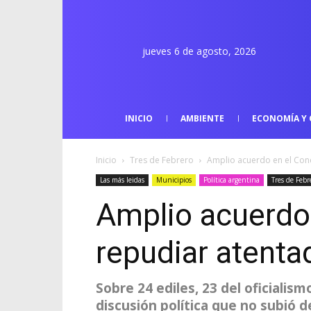
jueves 6 de agosto, 2026
INICIO
AMBIENTE
ECONOMÍA Y 
Inicio
Tres de Febrero
Amplio acuerdo en el Conc
Las más leidas
Municipios
Política argentina
Tres de Febr
Amplio acuerdo 
repudiar atenta
Sobre 24 ediles, 23 del oficialis
discusión política que no subió 