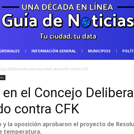
GREMIALES
INFORMACIÓN GENERAL
MUNICIPIOS
POLÍT
ejo Deliberante para repudiar atentado contra CFK
ero
en el Concejo Delibera
do contra CFK
mo y la oposición aprobaron el proyecto de Resol
de temperatura.