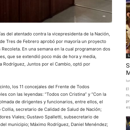
as del atentado contra la vicepresidenta de la Nación,
 de Tres de Febrero aprobó por mayoría un proyecto
n Recoleta. En una semana en la cual programaron dos
unes, que se extendió poco más de hora y media,
S
cia Rodríguez, Juntos por el Cambio, optó por
S
M
lu
cinto, los 11 concejales del Frente de Todos
El
les con las leyendas: “Todos con Cristina” y “Con la
nu
pr
lmada de dirigentes y funcionarios, entre ellos, el
es
 Collia, secretario de Calidad de Salud de Nación;
res Viales; Gustavo Spalletti, subsecretario de
es del municipio; Máximo Rodríguez, Daniel Menéndez;