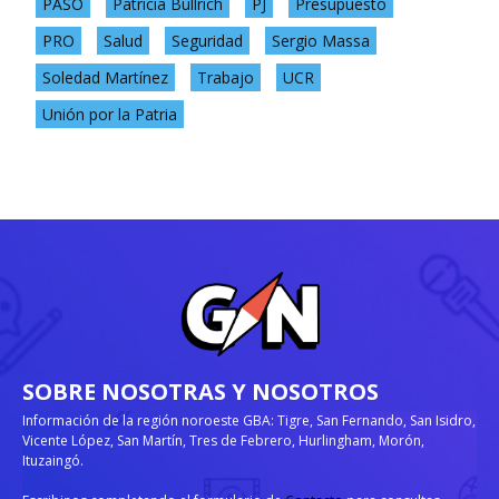
PASO
Patricia Bullrich
PJ
Presupuesto
PRO
Salud
Seguridad
Sergio Massa
Soledad Martínez
Trabajo
UCR
Unión por la Patria
SOBRE NOSOTRAS Y NOSOTROS
Información de la región noroeste GBA: Tigre, San Fernando, San Isidro,
Vicente López, San Martín, Tres de Febrero, Hurlingham, Morón,
Ituzaingó.