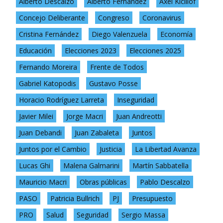
Alberto Descalzo
Alberto Fernández
Axel Kicillof
Concejo Deliberante
Congreso
Coronavirus
Cristina Fernández
Diego Valenzuela
Economía
Educación
Elecciones 2023
Elecciones 2025
Fernando Moreira
Frente de Todos
Gabriel Katopodis
Gustavo Posse
Horacio Rodríguez Larreta
Inseguridad
Javier Milei
Jorge Macri
Juan Andreotti
Juan Debandi
Juan Zabaleta
Juntos
Juntos por el Cambio
Justicia
La Libertad Avanza
Lucas Ghi
Malena Galmarini
Martín Sabbatella
Mauricio Macri
Obras públicas
Pablo Descalzo
PASO
Patricia Bullrich
PJ
Presupuesto
PRO
Salud
Seguridad
Sergio Massa