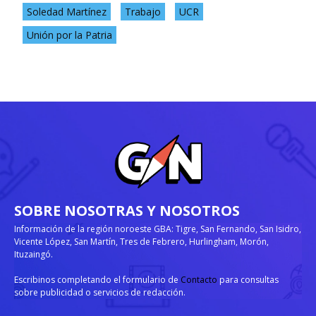
Soledad Martínez
Trabajo
UCR
Unión por la Patria
SOBRE NOSOTRAS Y NOSOTROS
Información de la región noroeste GBA: Tigre, San Fernando, San Isidro,
Vicente López, San Martín, Tres de Febrero, Hurlingham, Morón,
Ituzaingó.
Escribinos completando el formulario de
Contacto
para consultas
sobre publicidad o servicios de redacción.