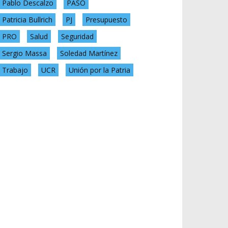
Pablo Descalzo
PASO
Patricia Bullrich
PJ
Presupuesto
PRO
Salud
Seguridad
Sergio Massa
Soledad Martínez
Trabajo
UCR
Unión por la Patria