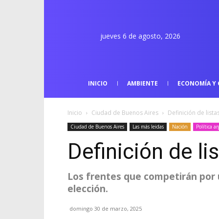
jueves 6 de agosto, 2026
INICIO
AMBIENTE
ECONOMÍA Y 
Inicio
Ciudad de Buenos Aires
Definición de list
Ciudad de Buenos Aires
Las más leidas
Nación
Política a
Definición de l
Los frentes que competirán por u
elección.
domingo 30 de marzo, 2025