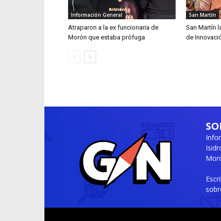
Información General
San Martín
Atraparon a la ex funcionaria de
San Martín 
Morón que estaba prófuga
de Innovaci
SO
Info
Isid
Moró
Escr
sobr