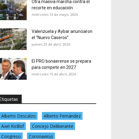
Otra masiva marcha contra el
recorte en educación
miércoles 13 de mayo, 2026
Valenzuela y Aybar anunciaron
el “Nuevo Caseros”
jueves 23 de abril, 2026
El PRO bonaerense se prepara
para competir en 2027
miércoles 15 de abril, 2026
Etiquetas
Alberto Descalzo
Alberto Fernández
Axel Kicillof
Concejo Deliberante
Congreso
Coronavirus