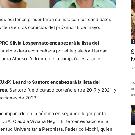
nes porteñas presentaron su lista con los candidatos
orteña en los comicios del próximo 18 de mayo.
S
l PRO Silvia Lospennato encabezará la lista del
nato estará acompañada por el legislador Hernán
S
 Laura Alonso. Al frente de la campaña estarán el
M
lu
El
 (UxP) Leandro Santoro encabezará la lista del
nu
pr
res.
Santoro fue diputado porteño entre 2017 y 2021, y
es
lecciones de 2023.
á acompañado en la nómina en segundo lugar por la
UBA, Claudia Viviana Negri. El tercer espacio en la
uventud Universitaria Peronista, Federico Mochi, quien