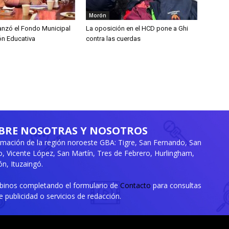
Morón
lanzó el Fondo Municipal
La oposición en el HCD pone a Ghi
ón Educativa
contra las cuerdas
BRE NOSOTRAS Y NOSOTROS
rmación de la región noroeste GBA: Tigre, San Fernando, San
ro, Vicente López, San Martín, Tres de Febrero, Hurlingham,
n, Ituzaingó.
ibinos completando el formulario de
Contacto
para consultas
e publicidad o servicios de redacción.