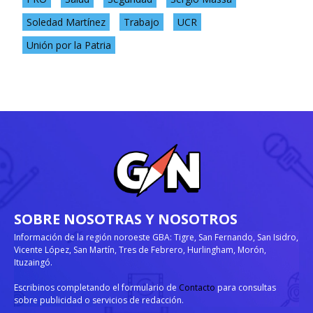
Soledad Martínez
Trabajo
UCR
Unión por la Patria
SOBRE NOSOTRAS Y NOSOTROS
Información de la región noroeste GBA: Tigre, San Fernando, San Isidro,
Vicente López, San Martín, Tres de Febrero, Hurlingham, Morón,
Ituzaingó.
Escribinos completando el formulario de
Contacto
para consultas
sobre publicidad o servicios de redacción.