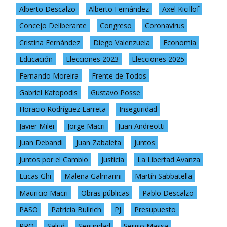
Alberto Descalzo
Alberto Fernández
Axel Kicillof
Concejo Deliberante
Congreso
Coronavirus
Cristina Fernández
Diego Valenzuela
Economía
Educación
Elecciones 2023
Elecciones 2025
Fernando Moreira
Frente de Todos
Gabriel Katopodis
Gustavo Posse
Horacio Rodríguez Larreta
Inseguridad
Javier Milei
Jorge Macri
Juan Andreotti
Juan Debandi
Juan Zabaleta
Juntos
Juntos por el Cambio
Justicia
La Libertad Avanza
Lucas Ghi
Malena Galmarini
Martín Sabbatella
Mauricio Macri
Obras públicas
Pablo Descalzo
PASO
Patricia Bullrich
PJ
Presupuesto
PRO
Salud
Seguridad
Sergio Massa