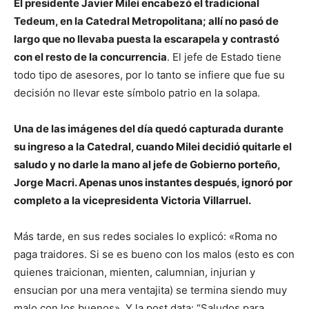
El presidente Javier Milei encabezó el tradicional
Tedeum, en la Catedral Metropolitana; allí no pasó de
largo que no llevaba puesta la escarapela y contrastó
con el resto de la concurrencia
. El jefe de Estado tiene
todo tipo de asesores, por lo tanto se infiere que fue su
decisión no llevar este símbolo patrio en la solapa.
Una de las imágenes del día quedó capturada durante
su ingreso a la Catedral, cuando Milei decidió quitarle el
saludo y no darle la mano al jefe de Gobierno porteño,
Jorge Macri. Apenas unos instantes después, ignoró por
completo a la vicepresidenta Victoria Villarruel.
Más tarde, en sus redes sociales lo explicó: «Roma no
paga traidores. Si se es bueno con los malos (esto es con
quienes traicionan, mienten, calumnian, injurian y
ensucian por una mera ventajita) se termina siendo muy
malo con los buenos». Y la post data: “Saludos para