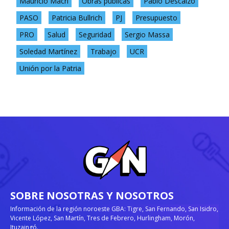
Mauricio Macri
Obras públicas
Pablo Descalzo
PASO
Patricia Bullrich
PJ
Presupuesto
PRO
Salud
Seguridad
Sergio Massa
Soledad Martínez
Trabajo
UCR
Unión por la Patria
SOBRE NOSOTRAS Y NOSOTROS
Información de la región noroeste GBA: Tigre, San Fernando, San Isidro,
Vicente López, San Martín, Tres de Febrero, Hurlingham, Morón,
Ituzaingó.