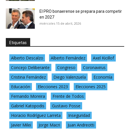
El PRO bonaerense se prepara para competir
en 2027
miércoles 15 de abril, 2026
Etiquetas
Alberto Descalzo
Alberto Fernández
Axel Kicillof
Concejo Deliberante
Congreso
Coronavirus
Cristina Fernández
Diego Valenzuela
Economía
Educación
Elecciones 2023
Elecciones 2025
Fernando Moreira
Frente de Todos
Gabriel Katopodis
Gustavo Posse
Horacio Rodríguez Larreta
Inseguridad
Javier Milei
Jorge Macri
Juan Andreotti