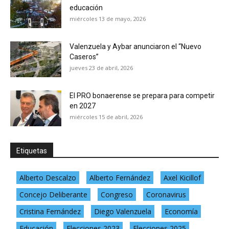
educación
miércoles 13 de mayo, 2026
Valenzuela y Aybar anunciaron el “Nuevo
Caseros”
jueves 23 de abril, 2026
El PRO bonaerense se prepara para competir
en 2027
miércoles 15 de abril, 2026
Etiquetas
Alberto Descalzo
Alberto Fernández
Axel Kicillof
Concejo Deliberante
Congreso
Coronavirus
Cristina Fernández
Diego Valenzuela
Economía
Educación
Elecciones 2023
Elecciones 2025