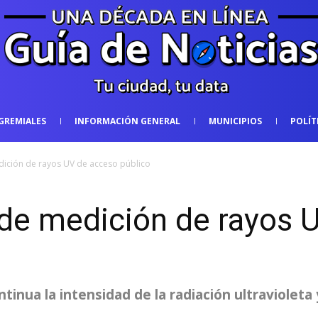
GREMIALES
INFORMACIÓN GENERAL
MUNICIPIOS
POLÍT
ición de rayos UV de acceso público
de medición de rayos 
inua la intensidad de la radiación ultraviolet