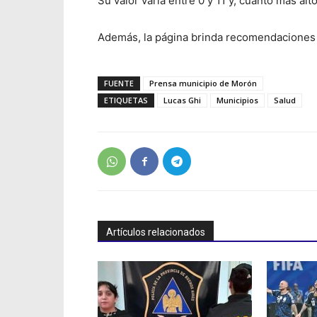
Su valor varía entre 0 y 11 y, cuanto más alt
Además, la página brinda recomendaciones so
FUENTE
Prensa municipio de Morón
ETIQUETAS
Lucas Ghi
Municipios
Salud
Artículos relacionados