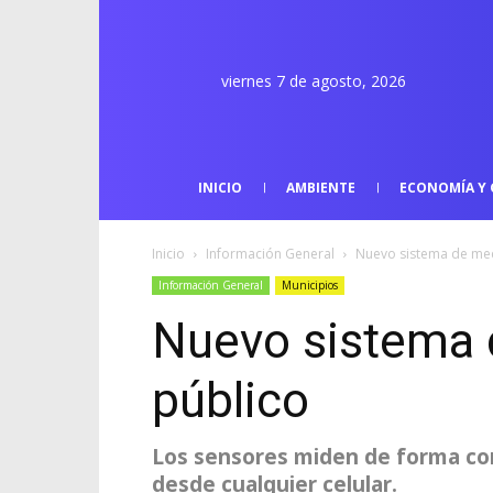
viernes 7 de agosto, 2026
INICIO
AMBIENTE
ECONOMÍA Y 
Inicio
Información General
Nuevo sistema de med
Información General
Municipios
Nuevo sistema 
público
Los sensores miden de forma cont
desde cualquier celular.