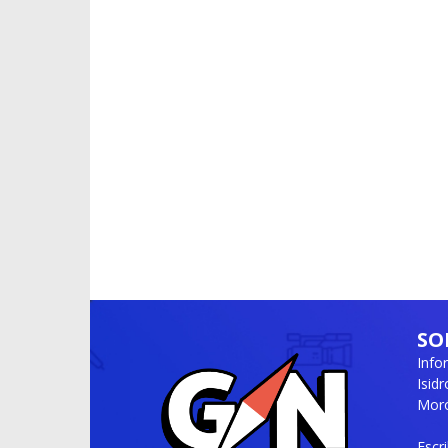
SO
Info
Isid
Moró
Escr