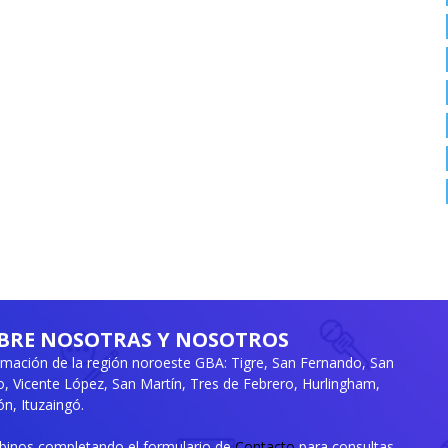
BRE NOSOTRAS Y NOSOTROS
rmación de la región noroeste GBA: Tigre, San Fernando, San
ro, Vicente López, San Martín, Tres de Febrero, Hurlingham,
n, Ituzaingó.
ibinos completando el formulario de
Contacto
para consultas