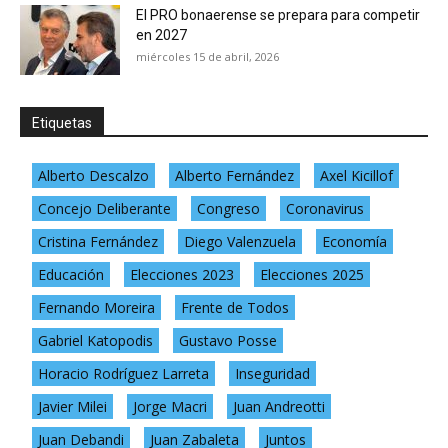
El PRO bonaerense se prepara para competir
en 2027
miércoles 15 de abril, 2026
Etiquetas
Alberto Descalzo
Alberto Fernández
Axel Kicillof
Concejo Deliberante
Congreso
Coronavirus
Cristina Fernández
Diego Valenzuela
Economía
Educación
Elecciones 2023
Elecciones 2025
Fernando Moreira
Frente de Todos
Gabriel Katopodis
Gustavo Posse
Horacio Rodríguez Larreta
Inseguridad
Javier Milei
Jorge Macri
Juan Andreotti
Juan Debandi
Juan Zabaleta
Juntos