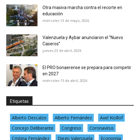
Otra masiva marcha contra el recorte en
educación
miércoles 13 de mayo, 2026
Valenzuela y Aybar anunciaron el “Nuevo
Caseros”
jueves 23 de abril, 2026
El PRO bonaerense se prepara para competir
en 2027
miércoles 15 de abril, 2026
Etiquetas
Alberto Descalzo
Alberto Fernández
Axel Kicillof
Concejo Deliberante
Congreso
Coronavirus
Cristina Fernández
Diego Valenzuela
Economía