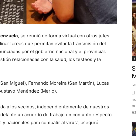
lenzuela
, se reunió de forma virtual con otros jefes
nar tareas que permitan evitar la transmisión del
nciadas por el gobierno nacional y el provincial.
S
ión relacionadas con la salud, los testeos y la
S
M
San Miguel), Fernando Moreira (San Martín), Lucas
lu
 Gustavo Menéndez (Merlo).
El
nu
pr
vida a los vecinos, independientemente de nuestros
es
 adelante un acuerdo de trabajo en conjunto respecto
 y nacionales para combatir al virus”, aseguró