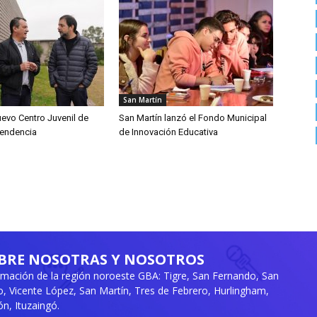
San Martín
uevo Centro Juvenil de
San Martín lanzó el Fondo Municipal
pendencia
de Innovación Educativa
BRE NOSOTRAS Y NOSOTROS
rmación de la región noroeste GBA: Tigre, San Fernando, San
ro, Vicente López, San Martín, Tres de Febrero, Hurlingham,
n, Ituzaingó.