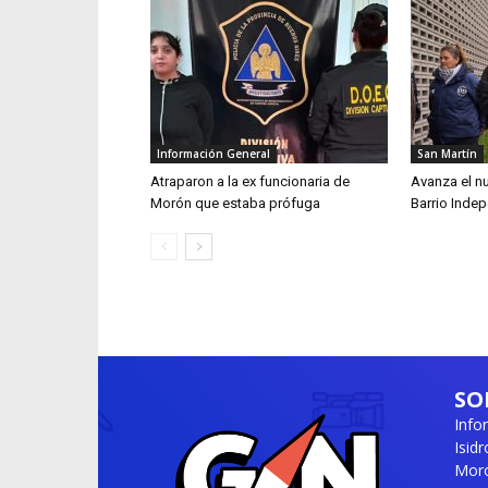
Información General
San Martín
Atraparon a la ex funcionaria de
Avanza el n
Morón que estaba prófuga
Barrio Inde
SO
Info
Isid
Moró