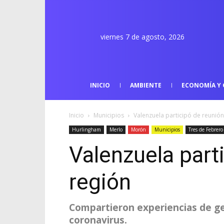
viernes 7 de agosto, 2026
INICIO
AMBIENTE
ECONOMÍA Y 
Inicio
Municipios
Valenzuela participó de reunión
Hurlingham
Merlo
Morón
Municipios
Tres de Febrero
Valenzuela part
región
Compartieron experiencias de ges
coronavirus.