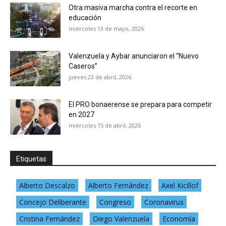
Otra masiva marcha contra el recorte en
educación
miércoles 13 de mayo, 2026
Valenzuela y Aybar anunciaron el “Nuevo
Caseros”
jueves 23 de abril, 2026
El PRO bonaerense se prepara para competir
en 2027
miércoles 15 de abril, 2026
Etiquetas
Alberto Descalzo
Alberto Fernández
Axel Kicillof
Concejo Deliberante
Congreso
Coronavirus
Cristina Fernández
Diego Valenzuela
Economía