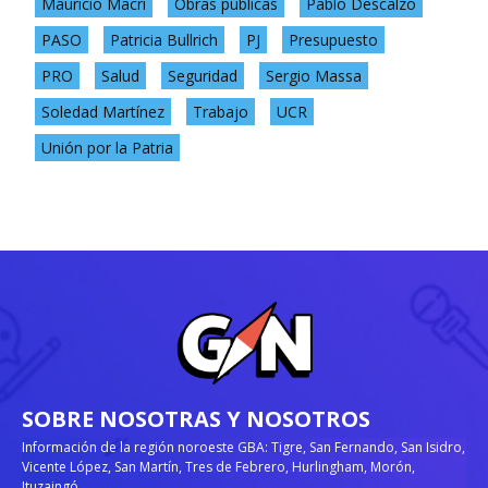
Mauricio Macri
Obras públicas
Pablo Descalzo
PASO
Patricia Bullrich
PJ
Presupuesto
PRO
Salud
Seguridad
Sergio Massa
Soledad Martínez
Trabajo
UCR
Unión por la Patria
SOBRE NOSOTRAS Y NOSOTROS
Información de la región noroeste GBA: Tigre, San Fernando, San Isidro,
Vicente López, San Martín, Tres de Febrero, Hurlingham, Morón,
Ituzaingó.