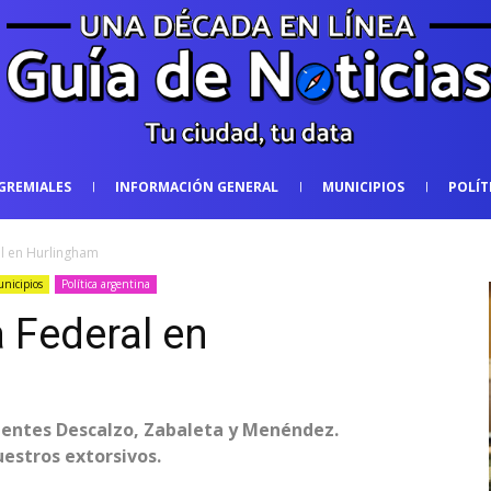
GREMIALES
INFORMACIÓN GENERAL
MUNICIPIOS
POLÍT
al en Hurlingham
nicipios
Política argentina
a Federal en
ndentes Descalzo, Zabaleta y Menéndez.
uestros extorsivos.