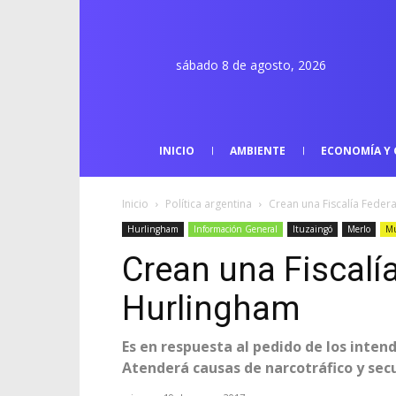
sábado 8 de agosto, 2026
INICIO
AMBIENTE
ECONOMÍA Y 
Inicio
Política argentina
Crean una Fiscalía Feder
Hurlingham
Información General
Ituzaingó
Merlo
Mu
Crean una Fiscalí
Hurlingham
Es en respuesta al pedido de los inte
Atenderá causas de narcotráfico y sec