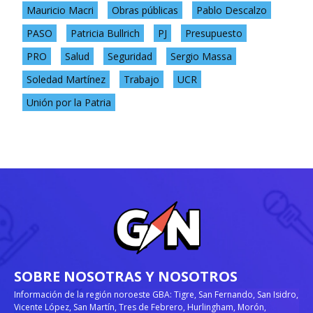
Mauricio Macri
Obras públicas
Pablo Descalzo
PASO
Patricia Bullrich
PJ
Presupuesto
PRO
Salud
Seguridad
Sergio Massa
Soledad Martínez
Trabajo
UCR
Unión por la Patria
SOBRE NOSOTRAS Y NOSOTROS
Información de la región noroeste GBA: Tigre, San Fernando, San Isidro,
Vicente López, San Martín, Tres de Febrero, Hurlingham, Morón,