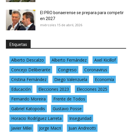
El PRO bonaerense se prepara para competir
en 2027
miércoles 15 de abril, 2026
Etiquetas
Alberto Descalzo
Alberto Fernández
Axel Kicillof
Concejo Deliberante
Congreso
Coronavirus
Cristina Fernández
Diego Valenzuela
Economía
Educación
Elecciones 2023
Elecciones 2025
Fernando Moreira
Frente de Todos
Gabriel Katopodis
Gustavo Posse
Horacio Rodríguez Larreta
Inseguridad
Javier Milei
Jorge Macri
Juan Andreotti