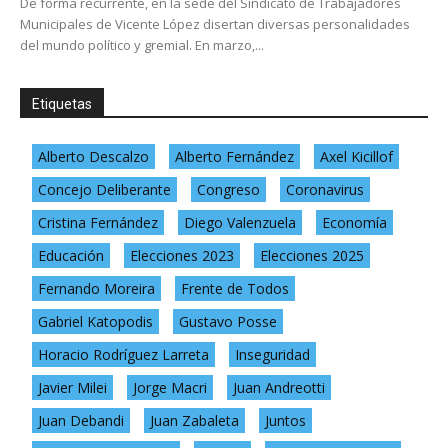
De forma recurrente, en la sede del Sindicato de Trabajadores
Municipales de Vicente López disertan diversas personalidades
del mundo político y gremial. En marzo,...
Etiquetas
Alberto Descalzo
Alberto Fernández
Axel Kicillof
Concejo Deliberante
Congreso
Coronavirus
Cristina Fernández
Diego Valenzuela
Economía
Educación
Elecciones 2023
Elecciones 2025
Fernando Moreira
Frente de Todos
Gabriel Katopodis
Gustavo Posse
Horacio Rodríguez Larreta
Inseguridad
Javier Milei
Jorge Macri
Juan Andreotti
Juan Debandi
Juan Zabaleta
Juntos