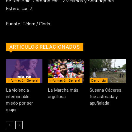
de femicidio, Córdoba con 12 víctimas y Santiago del
Estero, con 7.
Fuente: Télam / Clarín
ARTICULOS RELACIONADOS
Información General
Información General
Denuncia
La violencia
La Marcha más
Susana Cáceres
interminable:
orgullosa
fue asfixiada y
miedo por ser
apuñalada
mujer