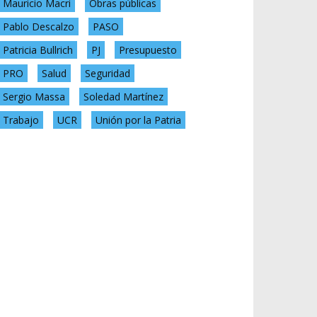
Mauricio Macri
Obras públicas
Pablo Descalzo
PASO
Patricia Bullrich
PJ
Presupuesto
PRO
Salud
Seguridad
Sergio Massa
Soledad Martínez
Trabajo
UCR
Unión por la Patria