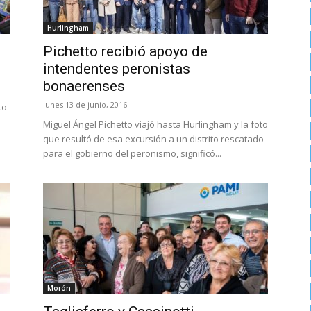
Hurlingham
Pichetto recibió apoyo de
intendentes peronistas
bonaerenses
lunes 13 de junio, 2016
to
Miguel Ángel Pichetto viajó hasta Hurlingham y la foto
que resultó de esa excursión a un distrito rescatado
para el gobierno del peronismo, significó...
Morón