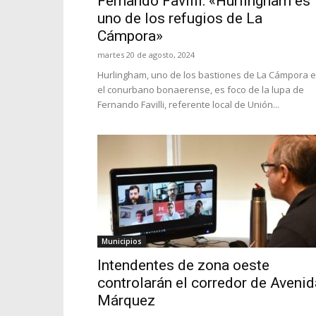
Fernando Favilli: «Hurlingham es
uno de los refugios de La
Cámpora»
martes 20 de agosto, 2024
Hurlingham, uno de los bastiones de La Cámpora 
el conurbano bonaerense, es foco de la lupa de
Fernando Favilli, referente local de Unión...
Municipios
Intendentes de zona oeste
controlarán el corredor de Avenid
Márquez